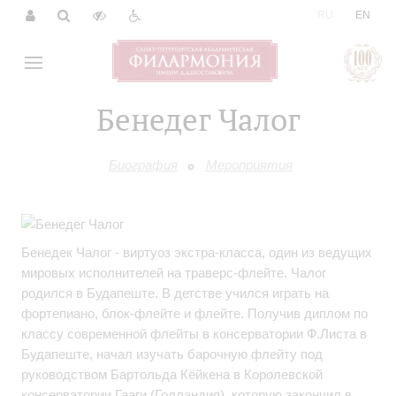
|
RU
EN
Бенедег Чалог
Биография
Мероприятия
Бенедек Чалог - виртуоз экстра-класса, один из ведущих
мировых исполнителей на траверс-флейте. Чалог
родился в Будапеште. В детстве учился играть на
фортепиано, блок-флейте и флейте. Получив диплом по
классу современной флейты в консерватории Ф.Листа в
Будапеште, начал изучать барочную флейту под
руководством Бартольда Кёйкена в Королевской
консерватории Гааги (Голландия), которую закончил в