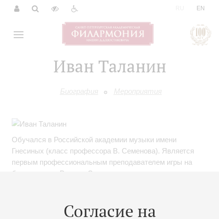
|
RU
EN
Иван Таланин
Биография
Мероприятия
Обучался в Российской академии музыки имени
Гнесиных (класс профессора В. Семенова). Является
первым профессиональным преподавателем игры на
бандонеоне в России. Сотрудничал с известными
дирижерами, среди которых В. Спиваков, Г. Ринкявичюс,
П. Коган, Ф. Мастранджело, и симфоническими
Согласие на
коллективами, в числе которых симфонический оркестр
Москвы «Русская филармония», Московский