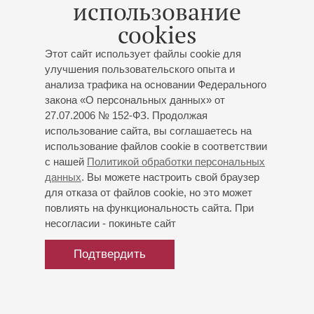
использование
государственный академический симфонический
cookies
оркестр.
Этот сайт использует файлы cookie для
География гастролей И. Таланина чрезвычайно широка:
улучшения пользовательского опыта и
от Аргентины до Австралии, включая страны Европы,
анализа трафика на основании Федерального
Израиль, Сингапур, Китай, Южную и Северную Корею,
закона «О персональных данных» от
Кубу, Соединенный Штаты Америки. Музыкант выступал
27.07.2006 № 152-ФЗ. Продолжая
в таких престижных залах, как Большой театр России,
использование сайта, вы соглашаетесь на
Большой зал Московской государственной
использование файлов cookie в соответствии
консерватории имени П.И. Чайковского, Концертный зал
с нашей
Политикой обработки персональных
имени П.И. Чайковского, Концертгебау в Амстердаме,
данных
. Вы можете настроить свой браузер
концертный зал Сорайя в Лос-Анджелесе, старейший
для отказа от файлов cookie, но это может
театр мира Иродион в Афинах. В 2015 году организовал
повлиять на функциональность сайта. При
танго-ансамбль Tango en Vivo, в составе которого
несогласии - покиньте сайт
лауреаты всероссийских и международных конкурсов.
Подтвердить
декабрь 2025