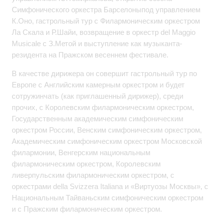
Симфонического оркестра Барселоныпод управлением
К.Оно, гастрольный тур с Филармоническим оркестром
Ла Скала и Р.Шайи, возвращение в оркестр del Maggio
Musicale с З.Метой и выступление как музыканта-
резидента на Пражском весеннем фестивале.
В качестве дирижера он совершит гастрольный тур по
Европе с Английским камерным оркестром и будет
сотружинчать (как приглашенный дирижер), среди
прочих, с Королевским филармоническим оркестром,
Государственным академическим симфоническим
оркестром России, Венским симфоническим оркестром,
Академическим симфоническим оркестром Московской
филармонии, Венгерским национальным
филармоническим оркестром, Королевским
ливерпульским филармоническим оркестром, с
оркестрами della Svizzera Italiana и «Виртуозы Москвы», с
Национальным Тайваньским симфоническим оркестром
и с Пражским филармоническим оркестром.