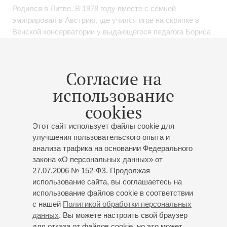
Родился в Литве. В 1978 году вместе с семьей
эмигрировал в Австрию, где учился игре на скрипке в
Венской консерватории у выдающегося педагога Бориса
Кушнира, а также брал частные уроки у Пинхаса
Цукермана.
Согласие на
Международное признание пришло к Юлиану в 1988 году
использование
после победы на Конкурсе молодых музыкантов
«Евровидения», проводимого Европейским вещательным
cookies
союзом, где юный скрипач удостоился премии «Молодой
музыкант года». Дебютировав в программе под
Этот сайт использует файлы cookie для
управлением Рикардо Мути, он стал самым молодым
улучшения пользовательского опыта и
солистом, когда-либо выступавшим с оркестром Венской
анализа трафика на основании Федерального
закона «О персональных данных» от
филармонии. По рекомендации Мариса Янсонса Юлиан
27.07.2006 № 152-ФЗ. Продолжая
Рахлин также начал заниматься и дирижированием.
использование сайта, вы соглашаетесь на
использование файлов cookie в соответствии
Дискография Рахлина включает записи для Sony
с нашей
Политикой обработки персональных
Classical, Warner Classics и Deutsche Grammophon.
данных
. Вы можете настроить свой браузер
для отказа от файлов cookie, но это может