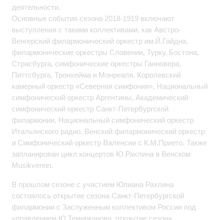
деятельности.
Основные события сезона 2018-1919 включают
выступления с такими коллективами, как Австро-
Венгерский филармонический оркестр им.Й.Гайдна,
филармонические оркестры Словении, Турку, Бостона,
Страсбурга, симфонические оркестры Ганновера,
Питтсбурга, Тронхейма и Монреаля, Королевский
камерный оркестр «Северная симфония», Национальный
симфонический оркестр Аргентины, Академический
симфонический оркестр Санкт-Петербургской
филармонии, Национальный симфонический оркестр
Итальянского радио, Венский филармонический оркестр
и Симфонический оркестр Валенсии с К.М.Прието. Также
запланирован цикл концертов Ю.Рахлина в Венском
Musikverein.
В прошлом сезоне с участием Юлиана Рахлина
состоялось открытие сезона Санкт-Петербургской
филармонии с Заслуженным коллективом России под
управлением Ю.Темирканова, открытие сезона