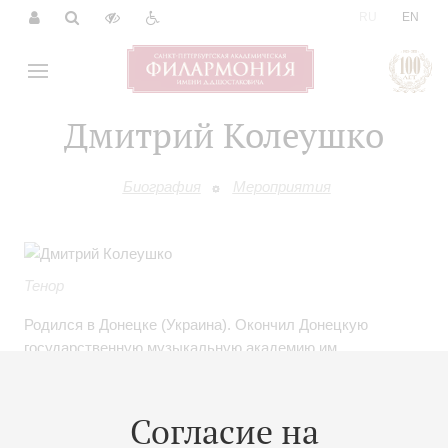
|
RU
EN
Дмитрий Колеушко
Биография
Мероприятия
Тенор
Родился в Донецке (Украина). Окончил Донецкую
государственную музыкальную академию им.
С.С.Прокофьева в 2006 году (класс профессора
Г.Каликина). В 2003-2006 гг. – солист Донецкого
академического театра оперы и балета им.
Согласие на
А.Б.Соловьяненко.