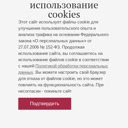
использование
С 2006 года – солист Академии молодых певцов
cookies
Мариинского театра.
Принимал участие в концертах солистов Академии с
Этот сайт использует файлы cookie для
Ларисой Гергиевой в России (Москва, Сочи) и за рубежом
улучшения пользовательского опыта и
(Италия, Франция, Финляндия), в фестивале,
анализа трафика на основании Федерального
посвященном 200-летнему юбилею Николая Гоголя,
закона «О персональных данных» от
Московском Пасхальном фестивале, фестивале
27.07.2006 № 152-ФЗ. Продолжая
«Лариса Гергиева приглашает» (Владикавказ).
использование сайта, вы соглашаетесь на
использование файлов cookie в соответствии
Ведет активную концертную деятельность. Принимает
с нашей
Политикой обработки персональных
участие в фестивалях современной музыки в Санкт-
данных
. Вы можете настроить свой браузер
Петербурге («Петербургская весна», «От авангарда до
для отказа от файлов cookie, но это может
наших дней»).
повлиять на функциональность сайта. При
несогласии - покиньте сайт
С труппой Мариинского театра гастролировал в
Германии, Финляндии и Норвегии.
Подтвердить