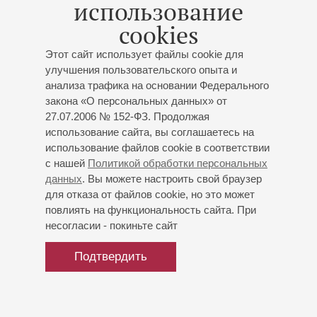
использование
репертуар, в основе которого лежат партии в операх
cookies
Моцарта и Штрауса, простирается от французского
театра до шедевров бельканто.
Этот сайт использует файлы cookie для
улучшения пользовательского опыта и
Помимо оперной сцены, певица выступает и с сольными
анализа трафика на основании Федерального
концертами, исполняя французские и немецкие песни во
закона «О персональных данных» от
Франции и по всему миру.
27.07.2006 № 152-ФЗ. Продолжая
использование сайта, вы соглашаетесь на
Дискография Натали Дессей обширна, в числе ее работ
использование файлов cookie в соответствии
– альбомы «Концертные арии В. Моцарта» и
с нашей
Политикой обработки персональных
«Моцартовские героини», «Вокализы», «Лючия ди
данных
. Вы можете настроить свой браузер
Ламмермур», «Amor» (Virgin's classic), «Кармина Бурана»
для отказа от файлов cookie, но это может
К.Орфа, «Лакме» Л. Делиба (EMI Classics), «Митридат,
повлиять на функциональность сайта. При
царь Понтийский» В.Моцарта (Decca), «Сказки
несогласии - покиньте сайт
Гофмана», «Волшебная флейта» В.Моцарта (Erato).
Подтвердить
Натали Дессей носит почетное звание Kammersängerin
(камер-певица) Венской государственной оперы