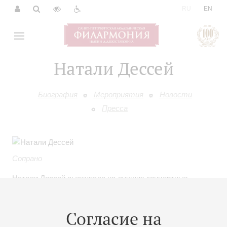
|
RU
EN
Натали Дессей
Биография
Мероприятия
Новости
Пресса
Сопрано
Натали Дессей выступала на лучших концертных
площадках мира – Венской опере, театрах
Метрополитан, Ла Скала, Лисео, Чикагской опере,
Согласие на
Королевском оперном театре и театре Ковент-гарден в
Лондоне и, конечно, в Национальной опере Парижа. Ее