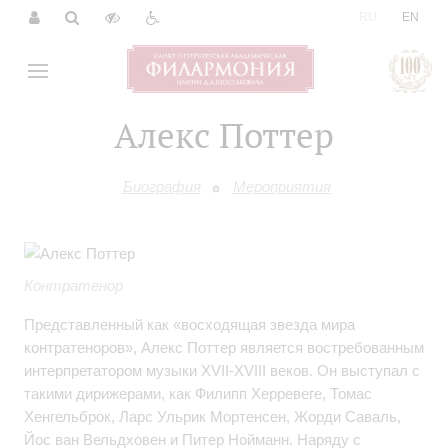
|
RU
EN
Алекс Поттер
Биография
Мероприятия
Контратенор
Представленный как «восходящая звезда мира
контратеноров», Алекс Поттер является востребованным
интерпретатором музыки XVII-XVIII веков. Он выступал с
такими дирижерами, как Филипп Херревеге, Томас
Хенгельброк, Ларс Ульрик Мортенсен, Жорди Саваль,
Йос ван Вельдховен и Питер Нойманн. Наряду с