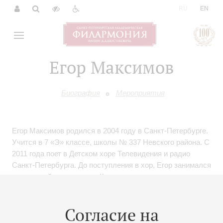
|
RU
EN
Егор Максимов
Биография
Мероприятия
Егор Максимов родился в 2004 году в Санкт-Петербурге.
Учится в 7 «Э» классе, школы № 337 Невского района. С
2011 года поет в Детском хоре Телевидения и радио
Санкт-Петербурга. До поступления в хор, Егор занимался
в школьной шоу-студии «Карманы», пел в хоре
мальчиков ДДЮТ «Левобережный».
Вместе с хором выступал на сценах ведущих
Согласие на
концертных площадок и театров Санкт-Петербурга и
Москвы.