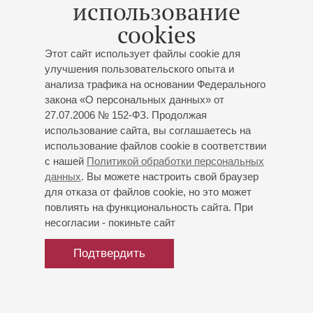
использование
В 2014 году исполнил главную роль в мюзикле
cookies
«Маленький принц» на сцене Государственной
академической капеллы. В 2014-2015 г.г. играл главные
Этот сайт использует файлы cookie для
роли в спектаклях «Буратино» и «Маленький принц»
улучшения пользовательского опыта и
Детского музыкального лектория «Пикколо», пел в
анализа трафика на основании Федерального
спектакле Александринского театра «Литургия Zero».
закона «О персональных данных» от
В настоящее время принимает участие в опере «Пиковая
27.07.2006 № 152-ФЗ. Продолжая
Дама» (исполняет роль Германа в детстве) режиссера
использование сайта, вы соглашаетесь на
Алексея Степанюка. Также поет в Михайловском театре
использование файлов cookie в соответствии
в опере «Тоска».
с нашей
Политикой обработки персональных
данных
. Вы можете настроить свой браузер
для отказа от файлов cookie, но это может
повлиять на функциональность сайта. При
несогласии - покиньте сайт
Подтвердить