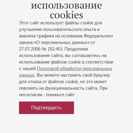
использование
cookies
С 2000 года – солист Мариинского театра. Также
выступал на сценах Венской оперы, Карнеги-холла,
Этот сайт использует файлы cookie для
Кеннеди-центра, Мадридского театра Real, Вигмор-
улучшения пользовательского опыта и
холла, Концертгебау и других оперных театров всего
анализа трафика на основании Федерального
мира.
закона «О персональных данных» от
Сотрудничал с такими дирижёрами, как Булез, Гергиев,
27.07.2006 № 152-ФЗ. Продолжая
Кобос, Оно, Нозеда, Кремер, Титов, Дмитриев, Петренко
использование сайта, вы соглашаетесь на
и Эттингер.
использование файлов cookie в соответствии
с нашей
Политикой обработки персональных
данных
. Вы можете настроить свой браузер
для отказа от файлов cookie, но это может
повлиять на функциональность сайта. При
несогласии - покиньте сайт
Подтвердить