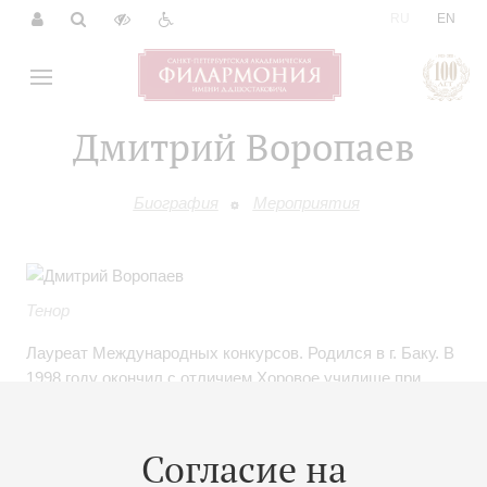
|
RU
EN
Дмитрий Воропаев
Биография
Мероприятия
Тенор
Лауреат Международных конкурсов. Родился в г. Баку. В
1998 году окончил с отличием Хоровое училище при
Санкт-Петербургской Академической капелле им. М. И.
Глинки, а затем окончил с отличием дирижерско-хоровой
факультет Санкт-Петербургской государственной
Согласие на
консерватории им. Н. А. Римского-Корсакова в 2003 году.