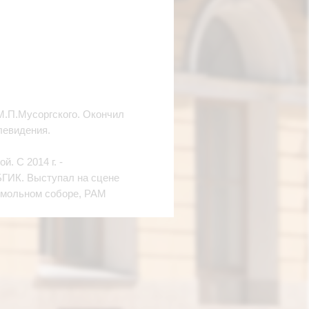
М.П.Мусоргского. Окончил
левидения.
. С 2014 г. -
БГИК. Выступал на сцене
Смольном соборе, РАМ