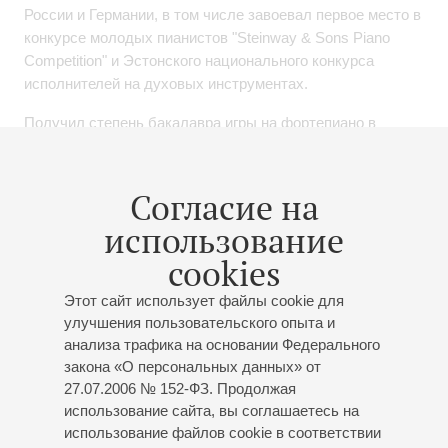
России и Германии, в том числе завоевал первое место в
конкурсе молодых пианистов "Steinway & Sons Piano
Competition" и Эстонского национального конкурса
исполнителей на духовых инструментах.
Получил степень бакалавра игры на фортепиано в
Эстонской академии музыки и театра, и степень
магистра оркестрового дирижирования в Академии
Сибелиуса (Финляндия).
Согласие на
использование
Дирижировал многими оркестрами, в их числе
Хельсинкский филармонический оркестр, Лахтинский
cookies
симфонический оркестр, Пярнуский и Нарвский
городские симфонические оркестры, оркестры
Этот сайт использует файлы cookie для
Шанхайской оперы, Симфонического оркестра Оулу,
улучшения пользовательского опыта и
анализа трафика на основании Федерального
венгерский симфонический оркестр Мишкольца и
закона «О персональных данных» от
филармонический оркестр Яначека в Остраве (Чешская
27.07.2006 № 152-ФЗ. Продолжая
Республика).
использование сайта, вы соглашаетесь на
Параллельно с дирижерской деятельностью активно
использование файлов cookie в соответствии