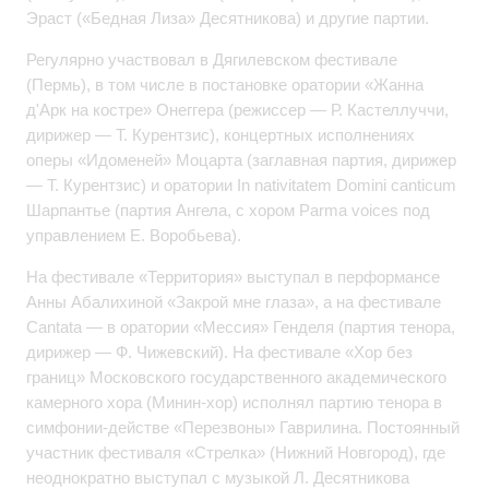
Эраст («Бедная Лиза» Десятникова) и другие партии.
Регулярно участвовал в Дягилевском фестивале
(Пермь), в том числе в постановке оратории «Жанна
д'Арк на костре» Онеггера (режиссер — Р. Кастеллуччи,
дирижер — Т. Курентзис), концертных исполнениях
оперы «Идоменей» Моцарта (заглавная партия, дирижер
— Т. Курентзис) и оратории In nativitatem Domini canticum
Шарпантье (партия Ангела, с хором Parma voices под
управлением Е. Воробьева).
На фестивале «Территория» выступал в перформансе
Анны Абалихиной «Закрой мне глаза», а на фестивале
Cantata — в оратории «Мессия» Генделя (партия тенора,
дирижер — Ф. Чижевский). На фестивале «Хор без
границ» Московского государственного академического
камерного хора (Минин‑хор) исполнял партию тенора в
симфонии‑действе «Перезвоны» Гаврилина. Постоянный
участник фестиваля «Стрелка» (Нижний Новгород), где
неоднократно выступал с музыкой Л. Десятникова