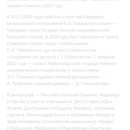
премии «Онегин» (2024 год).
В 2017–2018 годах работал солистом Камерного
музыкального театра имени Б.А. Покровского (ныне —
Камерная сцена Государственного академического
Большого театра). В 2018 году был приглашен в труппу
Пермского театра оперы и балета имени
П.И. Чайковского, где началось многолетнее
сотрудничество артиста с Т. Курентзисом. С февраля
2023 года — солист Нижегородского государственного
академического театра оперы и балета имени
А.С. Пушкина (художественный руководитель —
А. Трифонов, главный дирижер — Д. Синьковский).
В репертуаре — Ленский («Евгений Онегин»), Феррандо
(«Так поступают все женщины»), Дон Оттавио («Дон
Жуан»), Дон Базилио («Свадьба Фигаро»), титульные
партии в «Милосердии Тита» и «Идоменее» Моцарта,
граф Альмавива («Севильский цирюльник»), Рамиро
(«Золушка»), Madwoman («Река Кёрлью» Бриттена),