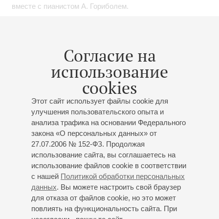
вместе с пианистом А. Гориболем.
Регулярно выступает в Зале Зарядье, Концертном зале
имени П.И. Чайковского, Большом зале Московской
консерватории, Концертном зале имени
Согласие на
С.В. Рахманинова (Москва), Концертном зале «Пакгауз»
использование
(Нижний Новгород) с такими коллективами, как Musica
Viva, Questa Musica, Pratum interim, La voce strumentale и
cookies
другими.
Этот сайт использует файлы cookie для
Совместно с оркестром и хором musicAeterna под
улучшения пользовательского опыта и
анализа трафика на основании Федерального
руководством Т. Курентзиса исполнял сольные партии в
закона «О персональных данных» от
Реквиеме Моцарта (Большой зал Санкт-Петербургской
27.07.2006 № 152-ФЗ. Продолжая
академической филармонии имени Д.Д. Шостаковича,
использование сайта, вы соглашаетесь на
Большой зал Московской государственной
использование файлов cookie в соответствии
консерватории имени П.И. Чайковского) и балете с
с нашей
Политикой обработки персональных
пением «Пульчинелла» Стравинского (Зал Зарядье,
данных
. Вы можете настроить свой браузер
Большой зал Санкт-Петербургской филармонии).
для отказа от файлов cookie, но это может
повлиять на функциональность сайта. При
Сотрудничал с известными музыкантами и режиссерами,