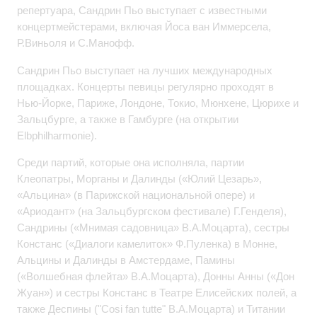
репертуара, Сандрин Пьо выступает с известными
концертмейстерами, включая Йоса ван Иммерсела,
Р.Виньоля и С.Манофф.
Сандрин Пьо выступает на лучших международных
площадках. Концерты певицы регулярно проходят в
Нью-Йорке, Париже, Лондоне, Токио, Мюнхене, Цюрихе и
Зальцбурге, а также в Гамбурге (на открытии
Elbphilharmonie).
Среди партий, которые она исполняла, партии
Клеопатры, Морганы и Далинды («Юлий Цезарь»,
«Альцина» (в Парижской национальной опере) и
«Ариодант» (на Зальцбургском фестивале) Г.Генделя),
Сандрины («Мнимая садовница» В.А.Моцарта), сестры
Констанс («Диалоги камелиток» Ф.Пуленка) в Монне,
Альцины и Далинды в Амстердаме, Памины
(«Волшебная флейта» В.А.Моцарта), Донны Анны («Дон
Жуан») и сестры Констанс в Театре Елисейских полей, а
также Деспины ("Cosi fan tutte" В.А.Моцарта) и Титании