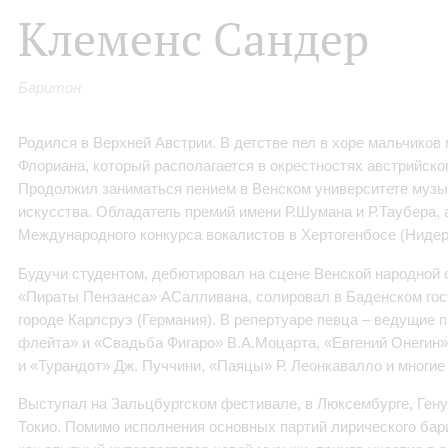
Клеменс Сандер
Баритон
Родился в Верхней Австрии. В детстве пел в хоре мальчиков
Флориана, который располагается в окрестностях австрий
Продолжил заниматься пением в Венском университете музы
искусства. Обладатель премий имени Р.Шумана и Р.Таубера, 
Международного конкурса вокалистов в Хертогенбосе (Ниде
Будучи студентом, дебютировал на сцене Венской народной 
«Пираты Пензанса» АСалливана, солировал в Баденском гос
городе Карлсруэ (Германия). В репертуаре певца – ведущие 
флейта» и «Свадьба Фигаро» В.А.Моцарта, «Евгений Онегин» 
и «Турандот» Дж. Пуччини, «Паяцы» Р. Леонкавалло и многие 
Выступал на Зальцбургском фестивале, в Люксембурге, Гену
Токио. Помимо исполнения основных партий лирического бар