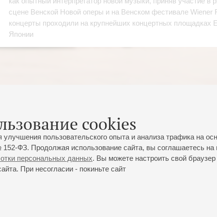
как опытный интерпретатор новой музыки, приняв участие в 
сцене Венской Новой оперы и на Венском фестивале Wiener F
концерты проходили на крупнейших концертных площадках 
Японии
льзование cookies
я улучшения пользовательского опыта и анализа трафика на ос
 152-ФЗ. Продолжая использование сайта, вы соглашаетесь на 
ботки персональных данных
. Вы можете настроить свой браузер 
йта. При несогласии - покиньте сайт