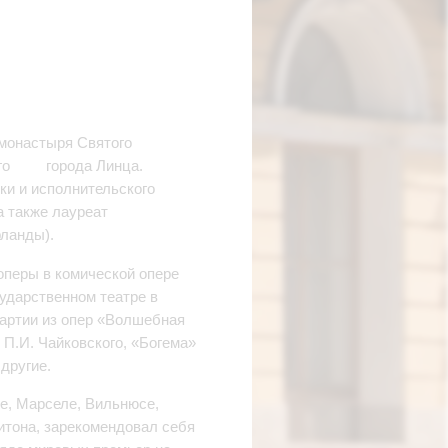
 монастыря Святого
ского города Линца.
ки и исполнительского
а также лауреат
рланды).
оперы в комической опере
ударственном театре в
партии из опер «Волшебная
П.И. Чайковского, «Богема»
другие.
е, Марселе, Вильнюсе,
итона, зарекомендовал себя