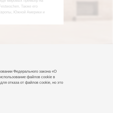
ряде мировых премьер на
estwochen. Также его
Европы, Южной Америки и
новании Федерального закона «О
использование файлов cookie в
для отказа от файлов cookie, но это