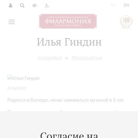
|
RU
EN
Илья Гиндин
Биография
Мероприятия
Кларнет
Родился в Вологде, начал заниматься музыкой в 9 лет.
Получив классическое образование, музыкант ещё во
время обучения в Санкт-Петербургской консерватории
им. Н.А.Римского-Корсакова (класс А. Фёдорова)
Согласие на
обращается к культуре евреев-ашкеназов и вот уже