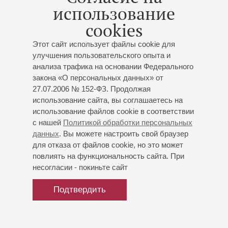
более 20 лет исполняет и пропагандирует музыку в стиле
использование
«клезмер». На данный момент он является, пожалуй,
cookies
самым ярким исполнителем в России, работающим в
этом направлении. Илья Гиндин выступал более чем в
Этот сайт использует файлы cookie для
25 странах мира (в том числе в США, Канаде, Китае,
улучшения пользовательского опыта и
Израиле, Монголии). Выступал на одной сцене с Гиорой
анализа трафика на основании Федерального
Фейдманом, Девидом Кракауэром, Френком Лондоном.
закона «О персональных данных» от
Лауреат престижных наград в области народной музыки.
27.07.2006 № 152-ФЗ. Продолжая
Имеет многочисленные записи на CD.
использование сайта, вы соглашаетесь на
использование файлов cookie в соответствии
Среди последних значимых работ музыканта –
с нашей
Политикой обработки персональных
инициатива воплощения уникального проекта
данных
. Вы можете настроить свой браузер
исторической реконструкции произведений из
для отказа от файлов cookie, но это может
репертуара ансамбля «Зимро». Летом 2019 года
повлиять на функциональность сайта. При
основанный Ильёй международный ансамбль “Engel
несогласии - покиньте сайт
Ensemble” гастролировал по Германии, привлекая
широкий круг слушателей к еврейской музыке начала ХХ
Подтвердить
века. Впоследствии эта программа была исполнена в
Москве, Петербурге, Екатеринбурге, Вологде.