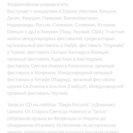
Флорентийском университете.
Выступает с концертами в Европе (Австрия, Бельгия,
Дания, Франция, Германия, Великобритания,
Нидерланды, Россия, Словакия, Словения, Испания,
Швеция и др.) и Америке (Перу, Уругвай, США). Участник
многих международных фестивалей, среди которых
музыкальный фестиваль в Умбре, фестиваль "Organalia"
в Турине, фестиваль Гаэтано Каллидо в Венеции,
органный фестиваль Ауде Керк в Амстердаме,
фестиваль Святого Иоанна в Копенгагене, органный
фестиваль в Монреале, Международный органный
фестиваль в Хетафе (Мадрид), органный фестиваль
церкви Св.Иоанна в Альтоне (Гамбург), Международный
органный фестиваль Уругвая.
Записал CD на лейблах "Elegia Records" («Доменико
Циполи. От Старого Света до Нового») и "Tactus"
(«Органная музыка во Флоренции от Медичи до
объединения Италии»). Исполнение на исторических
органах позволила записям получить высокую оценку