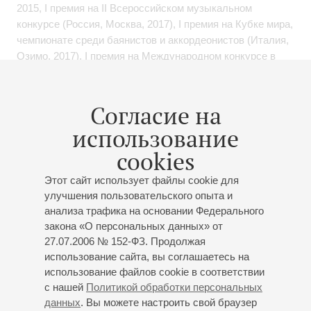
2015, I премия на II Всероссийском музыкальном
конкурсе (Россия, Москва, 2017), I премия на Кубке мира,
чемпионате среди баянистов и аккордеонистов (Италия,
Озимо, 2017), I премия на Международном конкурсе в
г. Монс (Бельгия, 2017), I премия на 43 Международном
конкурсе аккордеона PIF для солистов и ансамблей,
категория Premio (Италия, Кастельфидардо, 2018), I
Согласие на
премия на Международном конкурсе XXXI Arrasate Hiria
использование
(Испания, Аррасате, 2024).
cookies
Владимир Ступников постоянно повышает своё
Этот сайт использует файлы cookie для
мастерство, активно занимается концертной
улучшения пользовательского опыта и
деятельностью в России и Европе. Частый гость
анализа трафика на основании Федерального
музыкальных фестивалей, тесно сотрудничает с
закона «О персональных данных» от
современными композиторами и является исполнителем
27.07.2006 № 152-ФЗ. Продолжая
ряда мировых премьер для баяна. Музыкант выступает
использование сайта, вы соглашаетесь на
на престижных концертных площадках мира, в числе
использование файлов cookie в соответствии
которых: концертные залы имени Прокофьева,
с нашей
Политикой обработки персональных
Мусоргского в Мариинском театре, Концертный зал
данных
. Вы можете настроить свой браузер