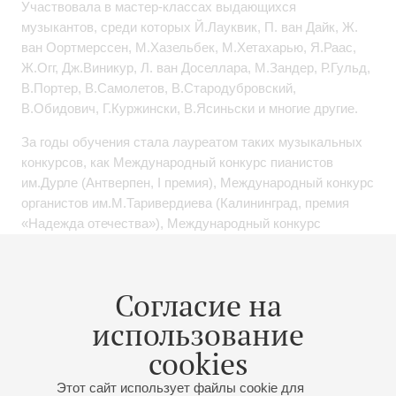
Участвовала в мастер-классах выдающихся
музыкантов, среди которых Й.Лауквик, П. ван Дайк, Ж.
ван Оортмерссен, М.Хазельбек, М.Хетахарью, Я.Раас,
Ж.Огг, Дж.Виникур, Л. ван Доселлара, М.Зандер, Р.Гульд,
В.Портер, В.Самолетов, В.Стародубровский,
В.Обидович, Г.Куржински, В.Ясиньски и многие другие.
За годы обучения стала лауреатом таких музыкальных
конкурсов, как Международный конкурс пианистов
им.Дурле (Антверпен, I премия), Международный конкурс
органистов им.М.Таривердиева (Калининград, премия
«Надежда отечества»), Международный конкурс
«Надежды, таланты, мастера» (Добрич, Болгария, I и II
премии), Международный конкурс «Австрийская
барочная академия» (Гмунден, II премия), Всероссийский
Согласие на
конкурс пианистов им.П.Серебрякова (Волгоград, I
использование
премия).
cookies
Обширный репертуар включает широчайший спектр
музыки от средневековья до наших дней. Участвует в
Этот сайт использует файлы cookie для