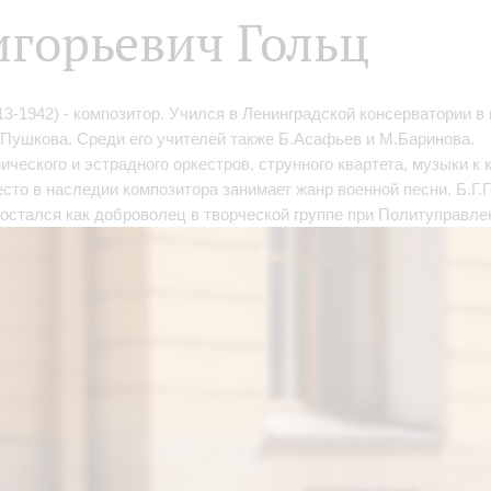
игорьевич Гольц
13-1942) - композитор. Учился в Ленинградской консерватории 
.Пушкова. Среди его учителей также Б.Асафьев и М.Баринова.
ческого и эстрадного оркестров, струнного квартета, музыки к
сто в наследии композитора занимает жанр военной песни. Б.Г.Г
 остался как доброволец в творческой группе при Политуправл