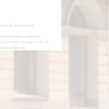
в классах фортепиано
 кинофильмам и камерно-
ольц погиб в возрасте 28 лет
ении Балтфлота.