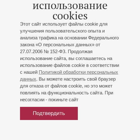
использование
Берлине и Риме.
cookies
Лауреат международных и всероссийских конкурсов:
Этот сайт использует файлы cookie для
«Citta di Castelfidardo» (Италия, 2012), «Весенние голоса»
улучшения пользовательского опыта и
(2014, Москва), Клингенталь (Германия, 2014), «Югория
анализа трафика на основании Федерального
2016» (Сургут,2016), «Аккордеон Плюс» (Ростов-на-Дону,
закона «О персональных данных» от
2016).
27.07.2006 № 152-ФЗ. Продолжая
Гран-при Девятого международного конкурса «Музы
использование сайта, вы соглашаетесь на
мира» в Ансамбле солистов «Новые имена» (Москва,
использование файлов cookie в соответствии
2015).
с нашей
Политикой обработки персональных
данных
. Вы можете настроить свой браузер
для отказа от файлов cookie, но это может
повлиять на функциональность сайта. При
несогласии - покиньте сайт
Подтвердить