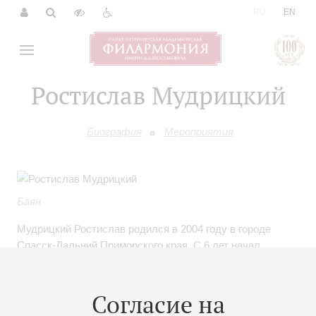
|
RU
EN
Ростислав Мудрицкий
Биография
Мероприятия
Баян
Мудрицкий Ростислав родился в 2004 году в городе
Спасск-Дальний Приморского края. С 6 лет начал
заниматься на баяне в ДШИ № 11 г. Москвы.
Стипендиат фонда «Новые имена», стипендиат
правительства Москвы. Участник международных
Согласие на
программ фонда «Новые имена» на Мальте, в Париже,