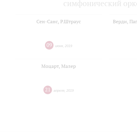
симфонический орке
Сен-Санс, Р.Штраус
Верди, Па
09
июня
,
2019
Моцарт, Малер
21
апреля
,
2019