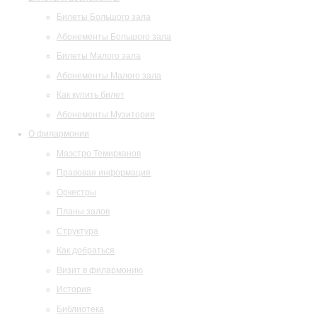
Билеты Большого зала
Абонементы Большого зала
Билеты Малого зала
Абонементы Малого зала
Как купить билет
Абонементы Музитория
О филармонии
Маэстро Темирканов
Правовая информация
Оркестры
Планы залов
Структура
Как добраться
Визит в филармонию
История
Библиотека