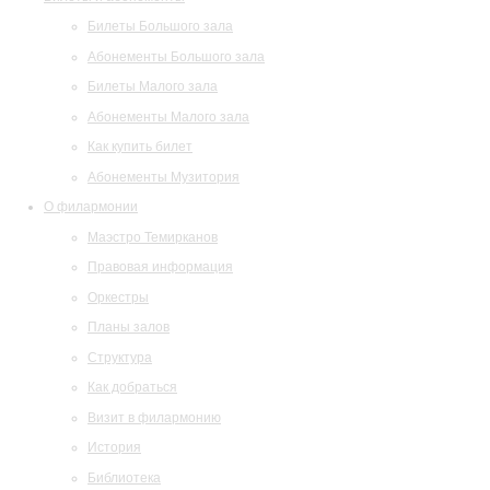
Билеты Большого зала
Абонементы Большого зала
Билеты Малого зала
Абонементы Малого зала
Как купить билет
Абонементы Музитория
О филармонии
Маэстро Темирканов
Правовая информация
Оркестры
Планы залов
Структура
Как добраться
Визит в филармонию
История
Библиотека