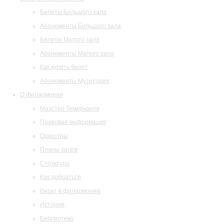
Билеты Большого зала
Абонементы Большого зала
Билеты Малого зала
Абонементы Малого зала
Как купить билет
Абонементы Музитория
О филармонии
Маэстро Темирканов
Правовая информация
Оркестры
Планы залов
Структура
Как добраться
Визит в филармонию
История
Библиотека