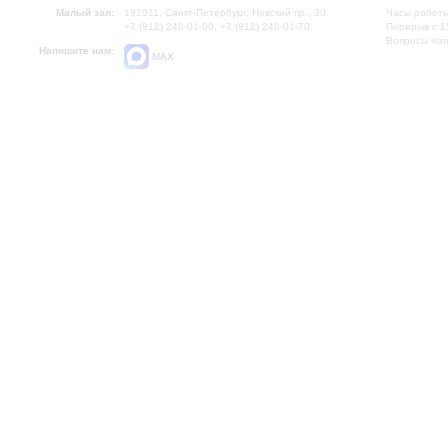
Малый зал:
191011, Санкт-Петербург, Невский пр., 30
Часы работы
+7 (812) 240-01-00, +7 (812) 240-01-70
Перерыв с 1
Вопросы на
Напишите нам:
MAX