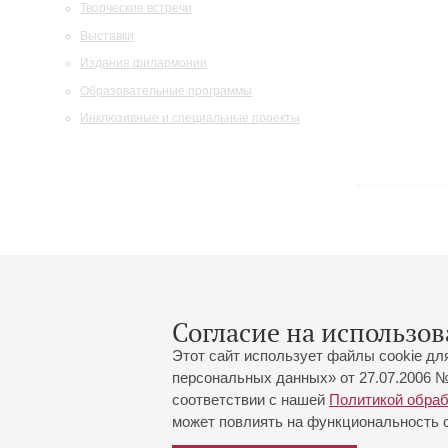
Творческие встречи
Выставки
Издания филармонии
Образовательные программы
Инклюзивные и специальные проекты
Согласие на использов
Этот сайт использует файлы cookie дл
персональных данных» от 27.07.2006 №
соответствии с нашей
Политикой обра
может повлиять на функциональность са
Большой зал:
191186, Санкт-Петербург, Миха
+7 (812) 240-01-00, +7 (812) 24