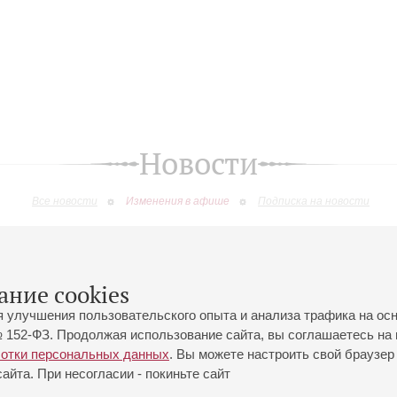
Новости
Все новости
Изменения в афише
Подписка на новости
изменения
ание cookies
я улучшения пользовательского опыта и анализа трафика на ос
 152-ФЗ. Продолжая использование сайта, вы соглашаетесь на 
ботки персональных данных
. Вы можете настроить свой браузер 
йта. При несогласии - покиньте сайт
йловская ул., 2
Часы работы кассы Большого зала: с 11:00 до 20:30
0-01-80
Перерыв с 15:00 до 16:00