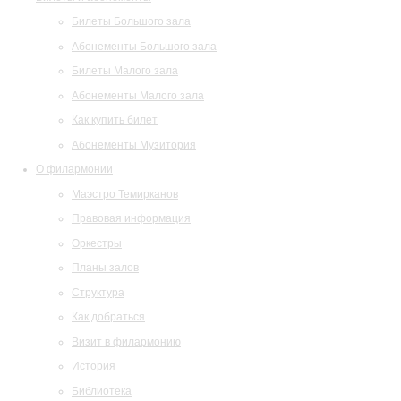
Билеты Большого зала
Абонементы Большого зала
Билеты Малого зала
Абонементы Малого зала
Как купить билет
Абонементы Музитория
О филармонии
Маэстро Темирканов
Правовая информация
Оркестры
Планы залов
Структура
Как добраться
Визит в филармонию
История
Библиотека