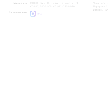
Малый зал:
191011, Санкт-Петербург, Невский пр., 30
Часы работы
+7 (812) 240-01-00, +7 (812) 240-01-70
Перерыв с 1
Вопросы на
Напишите нам:
MAX