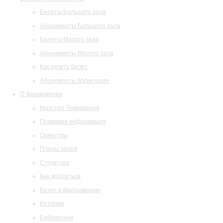
Билеты Большого зала
Абонементы Большого зала
Билеты Малого зала
Абонементы Малого зала
Как купить билет
Абонементы Музитория
О филармонии
Маэстро Темирканов
Правовая информация
Оркестры
Планы залов
Структура
Как добраться
Визит в филармонию
История
Библиотека