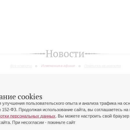
Новости
Все новости
Изменения в афише
Подписка на новости
изменения
ание cookies
я улучшения пользовательского опыта и анализа трафика на ос
 152-ФЗ. Продолжая использование сайта, вы соглашаетесь на 
ботки персональных данных
. Вы можете настроить свой браузер 
йта. При несогласии - покиньте сайт
йловская ул., 2
Часы работы кассы Большого зала: с 11:00 до 20:30
0-01-80
Перерыв с 15:00 до 16:00