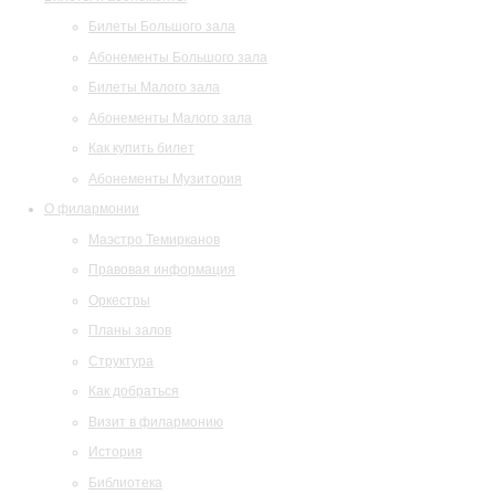
Билеты Большого зала
Абонементы Большого зала
Билеты Малого зала
Абонементы Малого зала
Как купить билет
Абонементы Музитория
О филармонии
Маэстро Темирканов
Правовая информация
Оркестры
Планы залов
Структура
Как добраться
Визит в филармонию
История
Библиотека