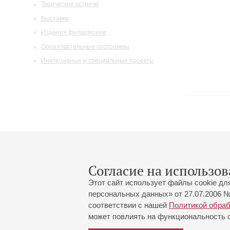
Творческие встречи
Выставки
Издания филармонии
Образовательные программы
Инклюзивные и специальные проекты
Согласие на использов
Этот сайт использует файлы cookie дл
персональных данных» от 27.07.2006 №
соответствии с нашей
Политикой обра
может повлиять на функциональность са
Большой зал:
191186, Санкт-Петербург, Миха
+7 (812) 240-01-00, +7 (812) 24