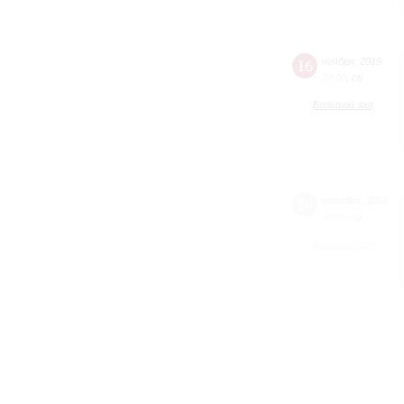
16
ноября
,
2019
20:00
,
сб
Большой зал
26
октября
,
2016
20:00
,
ср
Большой зал