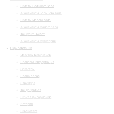
Билеты Большого зала
Абонементы Большого зала
Билеты Малого зала
Абонементы Малого зала
Как купить билет
Абонементы Музитория
О филармонии
Маэстро Темирканов
Правовая информация
Оркестры
Планы залов
Структура
Как добраться
Визит в филармонию
История
Библиотека