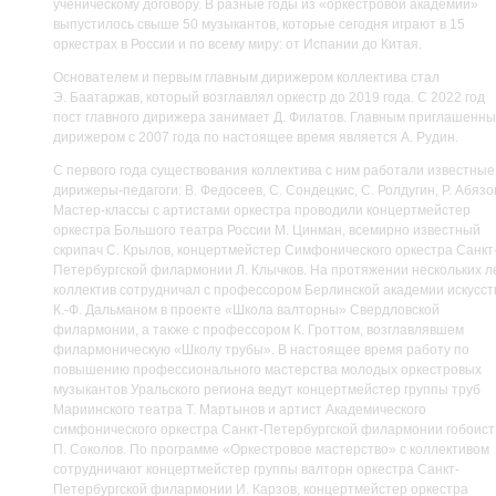
ученическому договору. В разные годы из «оркестровой академии»
выпустилось свыше 50 музыкантов, которые сегодня играют в 15
оркестрах в России и по всему миру: от Испании до Китая.
Основателем и первым главным дирижером коллектива стал
Э. Баатаржав, который возглавлял оркестр до 2019 года. С 2022 год
пост главного дирижера занимает Д. Филатов. Главным приглашенн
дирижером с 2007 года по настоящее время является А. Рудин.
С первого года существования коллектива с ним работали известные
дирижеры-педагоги: В. Федосеев, С. Сондецкис, С. Ролдугин, Р. Абязо
Мастер-классы с артистами оркестра проводили концертмейстер
оркестра Большого театра России М. Цинман, всемирно известный
скрипач С. Крылов, концертмейстер Симфонического оркестра Санкт
Петербургской филармонии Л. Клычков. На протяжении нескольких л
коллектив сотрудничал с профессором Берлинской академии искусст
К.-Ф. Дальманом в проекте «Школа валторны» Свердловской
филармонии, а также с профессором К. Гроттом, возглавлявшем
филармоническую «Школу трубы». В настоящее время работу по
повышению профессионального мастерства молодых оркестровых
музыкантов Уральского региона ведут концертмейстер группы труб
Мариинского театра Т. Мартынов и артист Академического
симфонического оркестра Санкт-Петербургской филармонии гобоист
П. Соколов. По программе «Оркестровое мастерство» с коллективом
сотрудничают концертмейстер группы валторн оркестра Санкт-
Петербургской филармонии И. Карзов, концертмейстер оркестра