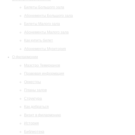
Билеты Большого зала
Абонементы Большого зала
Билеты Малого зала
Абонементы Малого зала
Как купить билет
Абонементы Музитория
О филармонии
Маэстро Темирканов
Правовая информация
Оркестры
Планы залов
Структура
Как добраться
Визит в филармонию
История
Библиотека