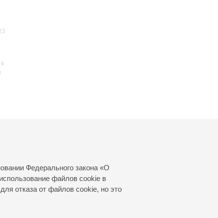
23
 в
n
25
новании Федерального закона «О
использование файлов cookie в
для отказа от файлов cookie, но это
© 2000—2026
«Санкт-Петербургская
филармония им. Д.Д.Шостаковича»