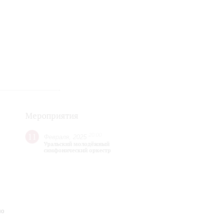
Мероприятия
р
11
20:00
Февраля, 2025
Уральский молодёжный
симфонический оркестр
по