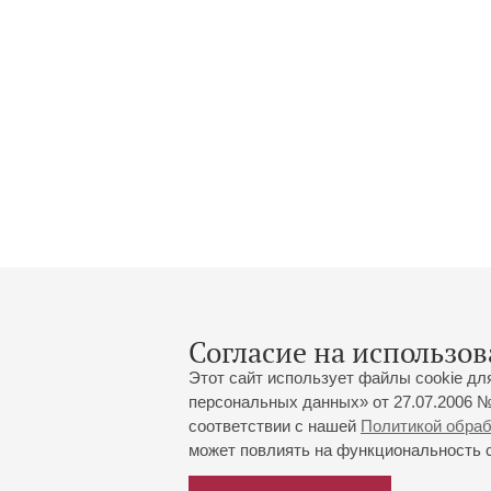
Согласие на использов
Этот сайт использует файлы cookie дл
персональных данных» от 27.07.2006 №
соответствии с нашей
Политикой обра
может повлиять на функциональность са
Большой зал:
191186, Санкт-Петербург, Миха
+7 (812) 240-01-00, +7 (812) 24