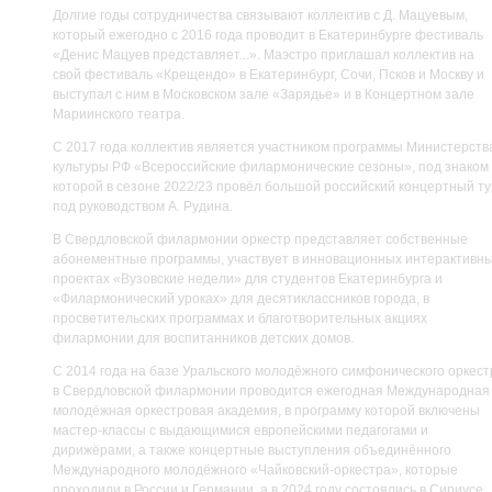
Долгие годы сотрудничества связывают коллектив с Д. Мацуевым,
который ежегодно с 2016 года проводит в Екатеринбурге фестиваль
«Денис Мацуев представляет...». Маэстро приглашал коллектив на
свой фестиваль «Крещендо» в Екатеринбург, Сочи, Псков и Москву и
выступал с ним в Московском зале «Зарядье» и в Концертном зале
Мариинского театра.
С 2017 года коллектив является участником программы Министерств
культуры РФ «Всероссийские филармонические сезоны», под знаком
которой в сезоне 2022/23 провёл большой российский концертный ту
под руководством А. Рудина.
В Свердловской филармонии оркестр представляет собственные
абонементные программы, участвует в инновационных интерактивн
проектах «Вузовские недели» для студентов Екатеринбурга и
«Филармонический уроках» для десятиклассников города, в
просветительских программах и благотворительных акциях
филармонии для воспитанников детских домов.
С 2014 года на базе Уральского молодёжного симфонического оркест
в Свердловской филармонии проводится ежегодная Международная
молодёжная оркестровая академия, в программу которой включены
мастер-классы с выдающимися европейскими педагогами и
дирижёрами, а также концертные выступления объединённого
Международного молодёжного «Чайковский-оркестра», которые
проходили в России и Германии, а в 2024 году состоялись в Сириусе.