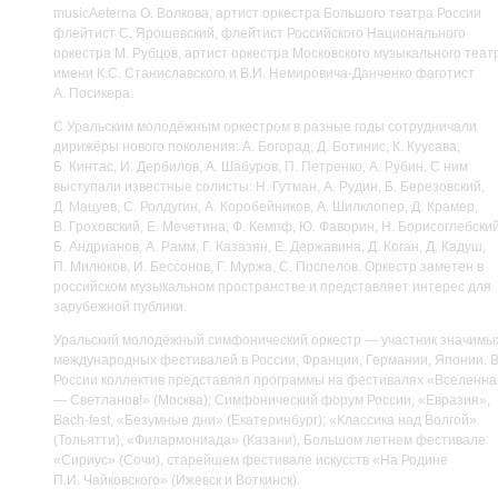
musicAeterna О. Волкова, артист оркестра Большого театра России
флейтист С. Ярошевский, флейтист Российского Национального
оркестра М. Рубцов, артист оркестра Московского музыкального теат
имени К.С. Станиславского и В.И. Немировича-Данченко фаготист
А. Посикера.
С Уральским молодёжным оркестром в разные годы сотрудничали
дирижёры нового поколения: А. Богорад, Д. Ботинис, К. Куусава,
Б. Кинтас, И. Дербилов, А. Шабуров, П. Петренко, А. Рубин. С ним
выступали известные солисты: Н. Гутман, А. Рудин, Б. Березовский,
Д. Мацуев, С. Ролдугин, А. Коробейников, А. Шилклопер, Д. Крамер,
В. Гроховский, Е. Мечетина, Ф. Кемпф, Ю. Фаворин, Н. Борисоглебский
Б. Андрианов, А. Рамм, Г. Казазян, Е. Державина, Д. Коган, Д. Кадуш,
П. Милюков, И. Бессонов, Г. Муржа, С. Поспелов. Оркестр заметен в
российском музыкальном пространстве и представляет интерес для
зарубежной публики.
Уральский молодёжный симфонический оркестр — участник значимы
международных фестивалей в России, Франции, Германии, Японии. 
России коллектив представлял программы на фестивалях «Вселенна
— Светланов!» (Москва); Симфонический форум России, «Евразия»,
Bach-fest, «Безумные дни» (Екатеринбург); «Классика над Волгой»
(Тольятти), «Филармониада» (Казани), Большом летнем фестивале
«Сириус» (Сочи), старейшем фестивале искусств «На Родине
П.И. Чайковского» (Ижевск и Воткинск).