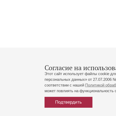
Согласие на использов
Этот сайт использует файлы cookie дл
персональных данных» от 27.07.2006 №
соответствии с нашей
Политикой обра
может повлиять на функциональность са
Большой зал:
191186, Санкт-Петербург, Миха
+7 (812) 240-01-00, +7 (812) 24
Подтвердить
Малый зал:
191011, Санкт-Петербург, Невск
+7 (812) 240-01-00, +7 (812) 24
Напишите нам:
MAX