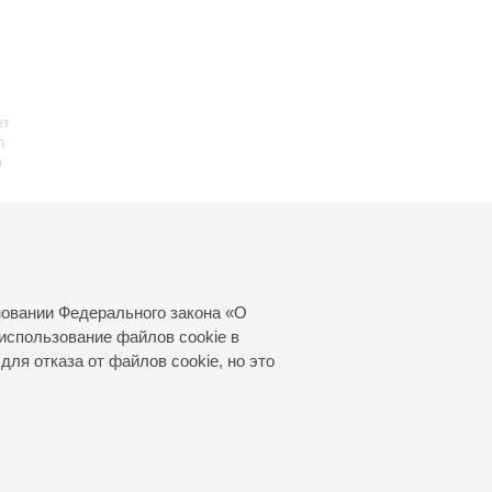
ет
л
о
23
новании Федерального закона «О
использование файлов cookie в
для отказа от файлов cookie, но это
© 2000—2026
«Санкт-Петербургская
филармония им. Д.Д.Шостаковича»