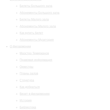
Билеты Большого зала
Абонементы Большого зала
Билеты Малого зала
Абонементы Малого зала
Как купить билет
Абонементы Музитория
О филармонии
Маэстро Темирканов
Правовая информация
Оркестры
Планы залов
Структура
Как добраться
Визит в филармонию
История
Библиотека