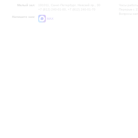
Малый зал:
191011, Санкт-Петербург, Невский пр., 30
Часы работы
+7 (812) 240-01-00, +7 (812) 240-01-70
Перерыв с 1
Вопросы на
Напишите нам:
MAX