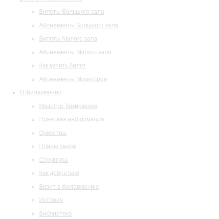
Билеты Большого зала
Абонементы Большого зала
Билеты Малого зала
Абонементы Малого зала
Как купить билет
Абонементы Музитория
О филармонии
Маэстро Темирканов
Правовая информация
Оркестры
Планы залов
Структура
Как добраться
Визит в филармонию
История
Библиотека