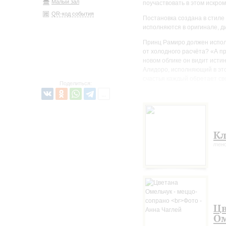
Малый зал
поучаствовать в этом искро
QR-код события
Постановка создана в стиле 
исполняются в оригинале, ди
Принц Рамиро должен испол
от холодного расчёта? «А п
новом облике он видит исти
Алидоро, исполняющий в этой
счастья каждый обретает сво
Поделиться:
музыка Россини, жизнеутвер
Кл
тен
Цв
Ом