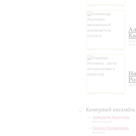
Ал
К
музы
про
Н
Ро
авто
Камерный ансамбль
Александр Кашпурин
фортепиано
Галина Перевязкина
флейта