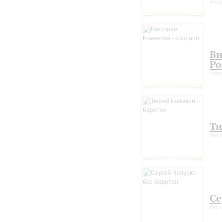
мецц
Ви
Ро
сопр
Ти
бар
Се
бас-