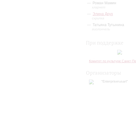
Роман Мамин
кларнет
Элина Друх
скрипка
Татьяна Тутынина
виолончель
При поддержке
Комитет по культуре Санкт-П
Организаторы
"Enterpriserusart"