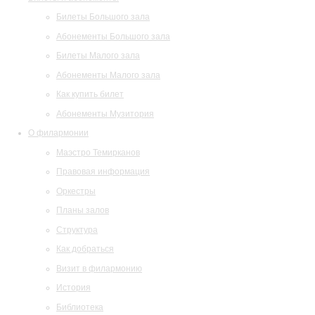
Билеты Большого зала
Абонементы Большого зала
Билеты Малого зала
Абонементы Малого зала
Как купить билет
Абонементы Музитория
О филармонии
Маэстро Темирканов
Правовая информация
Оркестры
Планы залов
Структура
Как добраться
Визит в филармонию
История
Библиотека