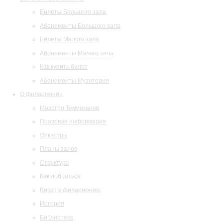
Билеты Большого зала
Абонементы Большого зала
Билеты Малого зала
Абонементы Малого зала
Как купить билет
Абонементы Музитория
О филармонии
Маэстро Темирканов
Правовая информация
Оркестры
Планы залов
Структура
Как добраться
Визит в филармонию
История
Библиотека