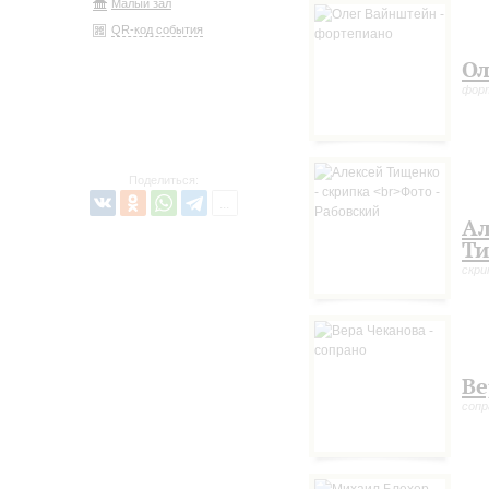
Малый зал
QR-код события
Ол
фор
Поделиться:
Ал
Т
скри
Ве
сопр