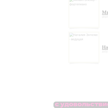
Ми
фор
На
вед