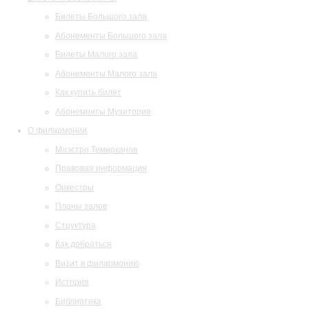
Билеты Большого зала
Абонементы Большого зала
Билеты Малого зала
Абонементы Малого зала
Как купить билет
Абонементы Музитория
О филармонии
Маэстро Темирканов
Правовая информация
Оркестры
Планы залов
Структура
Как добраться
Визит в филармонию
История
Библиотека