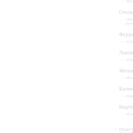
«Вес
Степа
«Жес
Буту
Ферр
«Слов
Льво
«По
Жели
«Вос
Кали
«Ба
Вюртн
«Очи
Продолж