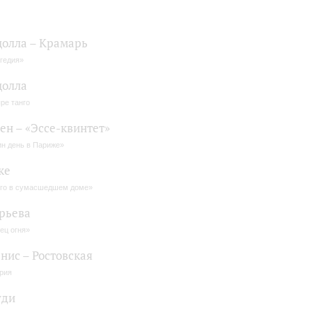
олла – Крамарь
гедия»
цолла
ре танго
ен – «Эссе-квинтет»
н день в Париже»
ке
го в сумасшедшем доме»
рьева
ец огня»
нис – Ростовская
рия
уди