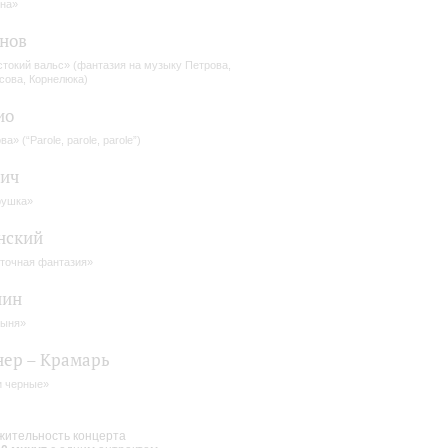
на»
нов
токий вальс» (фантазия на музыку Петрова,
сова, Корнелюка)
ио
а» (“Parole, parole, parole”)
вич
рушка»
нский
точная фантазия»
нин
рыня»
ер – Крамарь
 черные»
ительность концерта