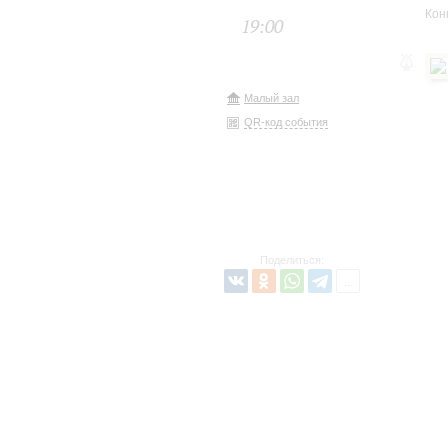
Кон
19:00
Малый зал
QR-код события
Поделиться: