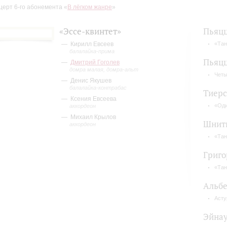
церт 6-го абонемента «
В лёгком жанре
»
«Эссе-квинтет»
Пьяцц
Кирилл Евсеев
«Тан
балалайка-прима
Пьяц
Дмитрий Гоголев
домра малая, домра-альт
Четы
Денис Якушев
балалайка-контрабас
Тиерс
Ксения Евсеева
«Оди
аккордеон
Михаил Крылов
Шнит
аккордеон
«Тан
Григо
«Тан
Альбе
Асту
Эйна