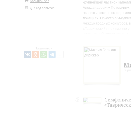
Большой зал
крупнейшей частной капелл
Александровичу Потемкину. 
QR-код события
коллектив смело эксперимент
локациях. Оркестр объедин
международных конкурсов, 
«Таврический» неизменно уч
в культурной жизни страны.
Поделиться:
Ми
дир
Симфониче
«Тавричес