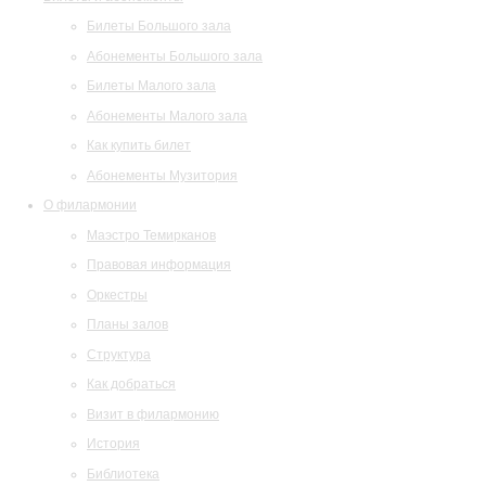
Билеты Большого зала
Абонементы Большого зала
Билеты Малого зала
Абонементы Малого зала
Как купить билет
Абонементы Музитория
О филармонии
Маэстро Темирканов
Правовая информация
Оркестры
Планы залов
Структура
Как добраться
Визит в филармонию
История
Библиотека