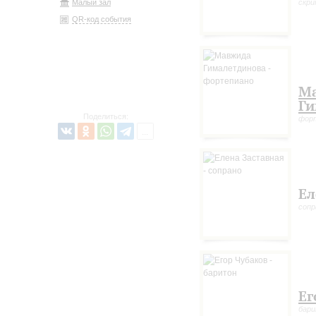
Малый зал
скри
QR-код события
М
Ги
Поделиться:
фор
Ел
сопр
Ег
бар