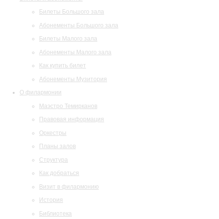
Билеты Большого зала
Абонементы Большого зала
Билеты Малого зала
Абонементы Малого зала
Как купить билет
Абонементы Музитория
О филармонии
Маэстро Темирканов
Правовая информация
Оркестры
Планы залов
Структура
Как добраться
Визит в филармонию
История
Библиотека