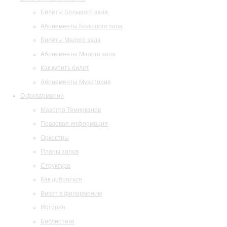
Билеты Большого зала
Абонементы Большого зала
Билеты Малого зала
Абонементы Малого зала
Как купить билет
Абонементы Музитория
О филармонии
Маэстро Темирканов
Правовая информация
Оркестры
Планы залов
Структура
Как добраться
Визит в филармонию
История
Библиотека