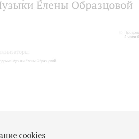
узыки Елены Образцовой
Продолж
2 часа 
ганизаторы
адемия Музыки Елены Образцовой
ание cookies