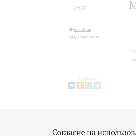
М
19:00
Малый зал
QR-код события
Ор
Ак
Поделиться:
Согласие на использов