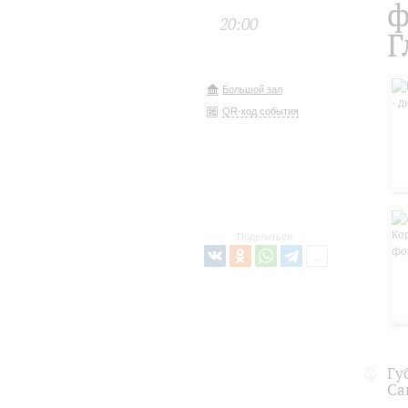
ф
20:00
Г
Большой зал
QR-код события
Поделиться:
Гу
Са