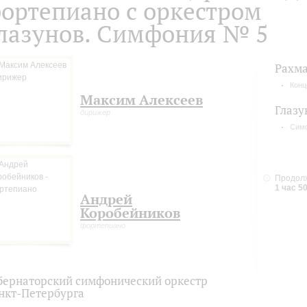
ортепиано с оркестром
лазунов. Симфония № 5
Рахм
Конц
Максим Алексеев
Глазу
дирижер
Сим
Продолж
1 час 5
Андрей
Коробейников
фортепиано
бернаторский симфонический оркестр
нкт-Петербурга