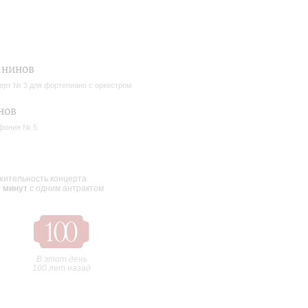
анинов
ерт № 3 для фортепиано с оркестром
нов
фония № 5
ительность концерта
0 минут
с одним антрактом
В этот день
100 лет назад