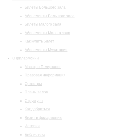
Билеты Большого зала
Абонементы Большого зала
Билеты Малого зала
Абонементы Малого зала
Как купить билет
Абонементы Музитория
О филармонии
Маэстро Темирканов
Правовая информация
Оркестры
Планы залов
Структура
Как добраться
Визит в филармонию
История
Библиотека