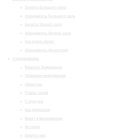
Билеты Большого зала
Абонементы Большого зала
Билеты Малого зала
Абонементы Малого зала
Как купить билет
Абонементы Музитория
О филармонии
Маэстро Темирканов
Правовая информация
Оркестры
Планы залов
Структура
Как добраться
Визит в филармонию
История
Библиотека