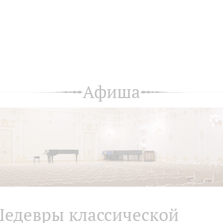
Афиша
едевры классической