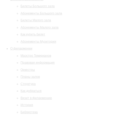
Билеты Большого зала
Абонементы Большого зала
Билеты Малого зала
Абонементы Малого зала
Как купить билет
Абонементы Музитория
О филармонии
Маэстро Темирканов
Правовая информация
Оркестры
Планы залов
Структура
Как добраться
Визит в филармонию
История
Библиотека