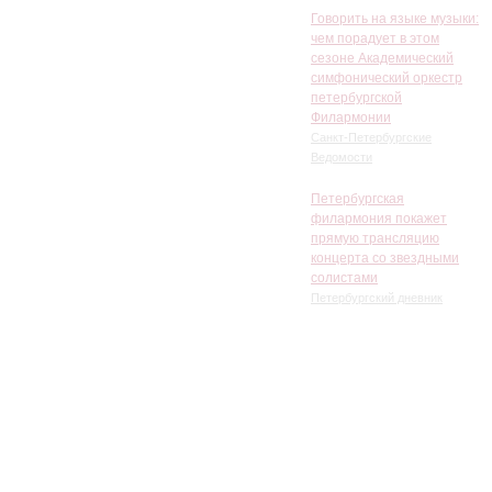
Говорить на языке музыки:
чем порадует в этом
сезоне Академический
симфонический оркестр
петербургской
Филармонии
Санкт-Петербургские
Ведомости
Петербургская
филармония покажет
прямую трансляцию
концерта со звездными
солистами
Петербургский дневник