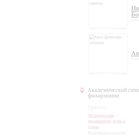
автор стремится примирить
Ни
смелости музыкального язык
Бо
возникающих аллюзиях на ри
поистине космическое изме
скри
Ан
сопр
Академический сим
филармонии
Пресса:
Петербургская
филармония: итоги и
планы
Музыкальное обозрение