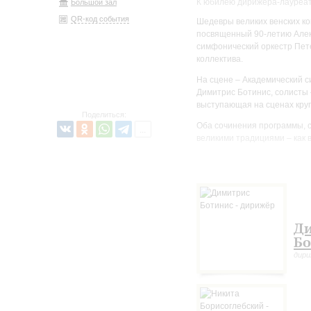
К юбилею дирижера-лауреат
Большой зал
QR-код события
Шедевры великих венских ко
посвященный 90-летию Алек
симфонический оркестр Пете
коллектива.
На сцене – Академический с
Димитрис Ботинис, солисты 
выступающая на сценах кру
Поделиться:
Оба сочинения программы, 
великими традициями – как в
Четвертая симфония Густава
венской классики, призванны
полной мере – сочинение на
рафинированностью фантази
определял образный строй с
в которой есть даже «нечто
Д
ответы на вечные вопросы 
Бо
радости» остраненным языко
дири
исполнения скромных детски
Спустя тридцать лет после 
самых радикальных предста
летней Манон Гропиус, доч