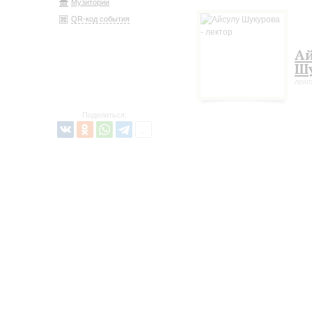
Музиторий
QR-код события
Ай
Шу
лек
Поделиться: