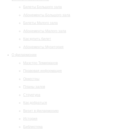
Билеты Большого зала
Абонементы Большого зала
Билеты Малого зала
Абонементы Малого зала
Как купить билет
Абонементы Музитория
О филармонии
Маэстро Темирканов
Правовая информация
Оркестры
Планы залов
Структура
Как добраться
Визит в филармонию
История
Библиотека