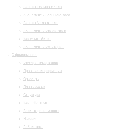
Билеты Большого зала
Абонементы Большого зала
Билеты Малого зала
Абонементы Малого зала
Как купить билет
Абонементы Музитория
О филармонии
Маэстро Темирканов
Правовая информация
Оркестры
Планы залов
Структура
Как добраться
Визит в филармонию
История
Библиотека