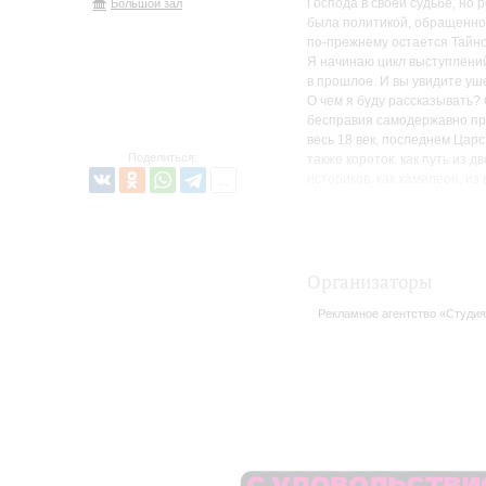
Господа в своей судьбе, но 
Большой зал
была политикой, обращенной
по-прежнему остается Тайно
Я начинаю цикл выступлений
в прошлое. И вы увидите уше
О чем я буду рассказывать? 
бесправия самодержавно пр
весь 18 век, последнем Царс
Поделиться:
также короток, как путь из 
историков, как хамелеон, из
(Карамзин), то Великий Госу
создавшем беспощадную вер
верноподданные», и который 
«железный кулак». Или об Ал
Армия и Флот. Или это буду
Организаторы
Леонтьев и Флоренский, всю
Рекламное агентство «Студия
вместе...
Окончательно я выберу тему 
и пойму, о чем я обязан рас