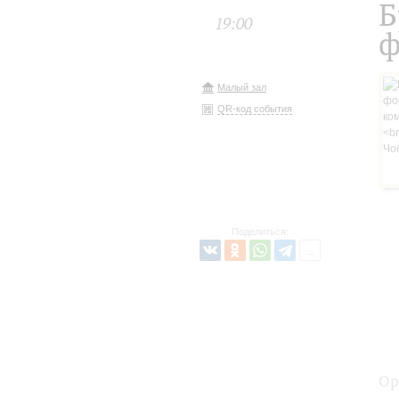
Б
19:00
ф
Малый зал
QR-код события
Поделиться:
Ор