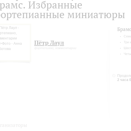
рамс. Избранные
ортепианные миниатюры
Брам
Семь
Пётр Лаул
Три 
фортепиано, комментарии
Шест
Четы
Продолж
2 часа 
ганизаторы