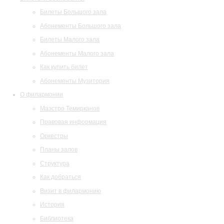
Билеты Большого зала
Абонементы Большого зала
Билеты Малого зала
Абонементы Малого зала
Как купить билет
Абонементы Музитория
О филармонии
Маэстро Темирканов
Правовая информация
Оркестры
Планы залов
Структура
Как добраться
Визит в филармонию
История
Библиотека