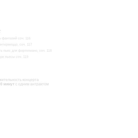
с
 фантазий соч. 116
интермеццо, соч. 117
ь пьес для фортепиано, соч. 118
ре пьесы соч. 119
ительность концерта
00 минут
с одним антрактом