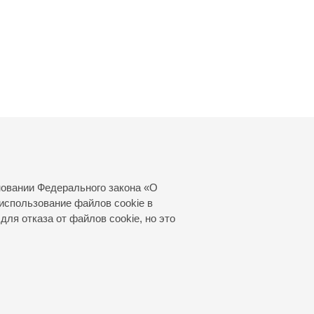
новании Федерального закона «О
использование файлов cookie в
для отказа от файлов cookie, но это
© 2000—2026
«Санкт-Петербургская
филармония им. Д.Д.Шостаковича»
Создание сайта
—
Интернет-Технологии
, 2016 год