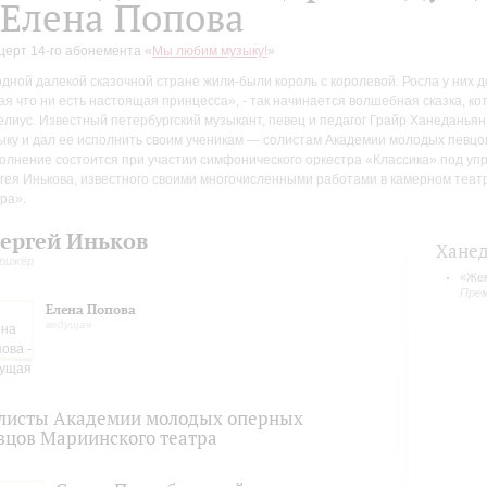
 Елена Попова
церт 14-го абонемента «
Мы любим музыку!
»
одной далекой сказочной стране жили-были король с королевой. Росла у них 
ая что ни есть настоящая принцесса», - так начинается волшебная сказка, к
елиус. Известный петербургский музыкант, певец и педагог Грайр Ханеданьян
ыку и дал ее исполнить своим ученикам — солистам Академии молодых певцо
олнение состоится при участии симфонического оркестра «Классика» под у
гея Инькова, известного своими многочисленными работами в камерном теа
ра».
ергей Иньков
Хане
рижёр
«Жем
Пре
Елена Попова
ведущая
листы Академии молодых оперных
вцов Мариинского театра