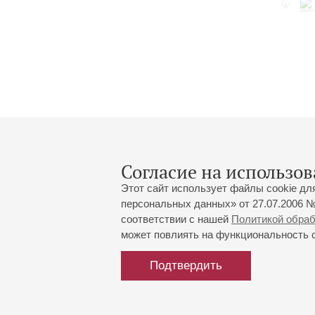
Согласие на использов
Этот сайт использует файлы cookie дл
персональных данных» от 27.07.2006 №
соответствии с нашей
Политикой обра
может повлиять на функциональность са
Большой зал:
191186, Санкт-Петербург, Миха
+7 (812) 240-01-00, +7 (812) 24
Подтвердить
Малый зал:
191011, Санкт-Петербург, Невск
+7 (812) 240-01-00, +7 (812) 24
Напишите нам:
MAX