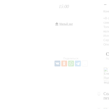
-
15:00
Кон
«В 
сам
Малый зал
Топ
муз
Исп
Сер
Опе
С
Поделиться:
ди
Со
пе