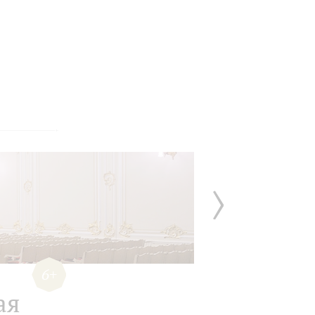
6+
ая