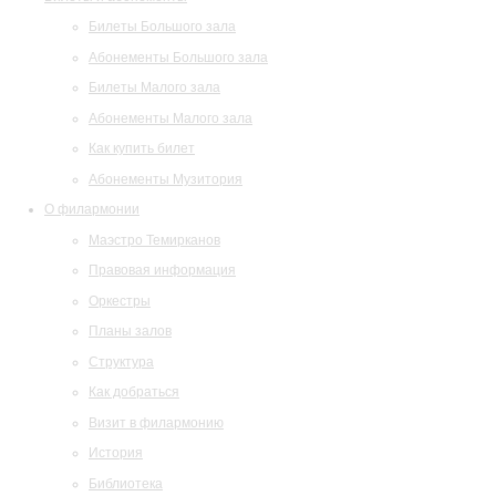
Билеты Большого зала
Абонементы Большого зала
Билеты Малого зала
Абонементы Малого зала
Как купить билет
Абонементы Музитория
О филармонии
Маэстро Темирканов
Правовая информация
Оркестры
Планы залов
Структура
Как добраться
Визит в филармонию
История
Библиотека