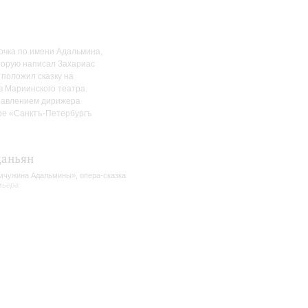
дочка по имени Адальмина,
оторую написал Захариас
 положил сказку на
в Мариинского театра.
правлением дирижера
тре «Санктъ-Петербургъ
даньян
чужина Адальмины», опера-сказка
мьера