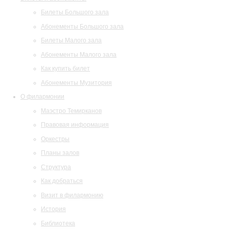
Билеты Большого зала
Абонементы Большого зала
Билеты Малого зала
Абонементы Малого зала
Как купить билет
Абонементы Музитория
О филармонии
Маэстро Темирканов
Правовая информация
Оркестры
Планы залов
Структура
Как добраться
Визит в филармонию
История
Библиотека