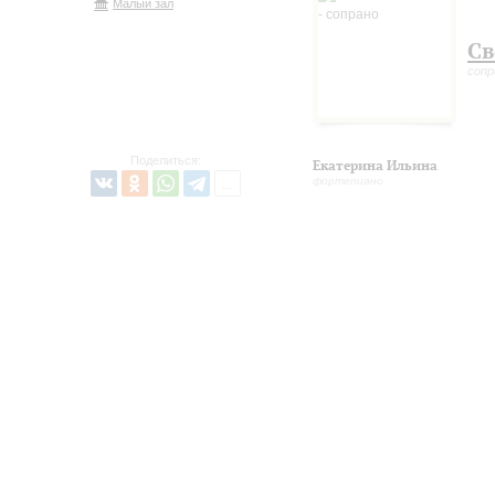
Малый зал
Св
сопр
Поделиться:
Екатерина Ильина
фортепиано