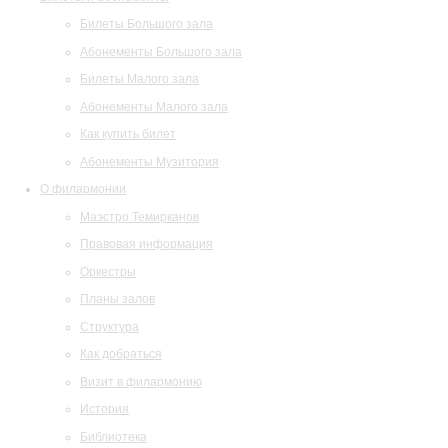
Билеты Большого зала
Абонементы Большого зала
Билеты Малого зала
Абонементы Малого зала
Как купить билет
Абонементы Музитория
О филармонии
Маэстро Темирканов
Правовая информация
Оркестры
Планы залов
Структура
Как добраться
Визит в филармонию
История
Библиотека