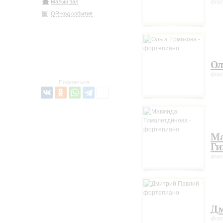
Малый зал
фор
QR-код события
Ол
фор
Поделиться:
М
Ги
фор
Дм
фор