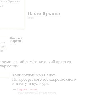
Ольга Яркина
арфа
Николай
Мартон
чтец
адемический симфонический оркестр
лармонии
Концертный хор Санкт-
Петербургского государственного
института культуры
Сергей Екимов
художественный руководитель