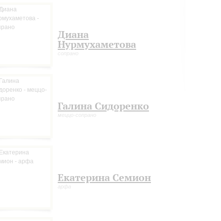
ощание с... чем? с веком, детством, жизнью... за многоточием мог бы уместитьс
ледней прижизненной премьерой Петрова.
Диана
Нурмухаметова
сопрано
Галина Сидоренко
меццо-сопрано
Екатерина Семион
арфа