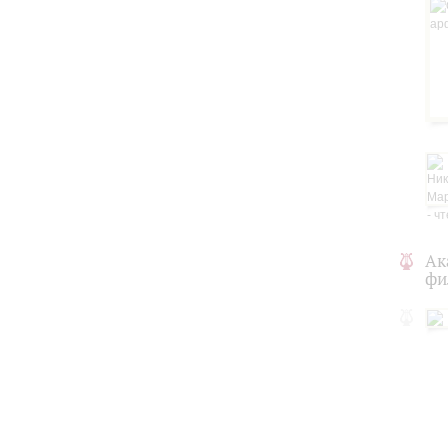
Ак
фи