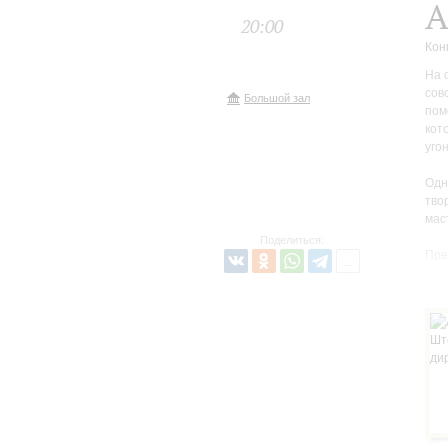
А
20:00
Кон
На 
сов
Большой зал
пом
кот
уго
Одн
тво
мас
Поделиться:
Пре
Спу
О с
нов
все
нео
кол
сос
Сим