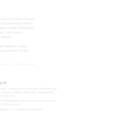
 просто и легко о вещах
на сцене или в жизни с
авить юного Михалкова,
го – Деточкина,
 вальса.
ую любовь и славу)
священном 85-летию
ном зале «Октябрьский».
балета.
егда ошеломляла яркость и
ров
в». И, в то же время,
отелось продлить эту
кин», вокально-поэтическая симфония для
бодных вариаций "Русь
а, меццо-сопрано, двух арф, смешанного
 и оркестра
ие разным душевным
м».
ь колокольная», фантазия для оркестра на
 М. Мусоргского
щание с...», симфония-фантазия
нение этого сочинения