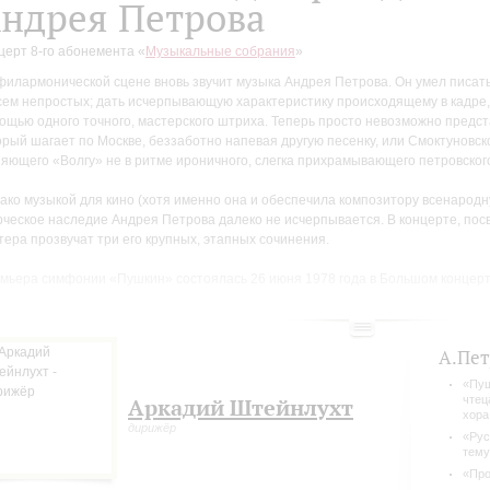
ндрея Петрова
церт 8-го абонемента «
Музыкальные собрания
»
филармонической сцене вновь звучит музыка Андрея Петрова. Он умел писать
сем непростых; дать исчерпывающую характеристику происходящему в кадре, 
ощью одного точного, мастерского штриха. Теперь просто невозможно предст
орый шагает по Москве, беззаботно напевая другую песенку, или Смоктуновско
няющего «Волгу» не в ритме ироничного, слегка прихрамывающего петровского
ако музыкой для кино (хотя именно она и обеспечила композитору всенародн
рческое наследие Андрея Петрова далеко не исчерпывается. В концерте, по
тера прозвучат три его крупных, этапных сочинения.
мьера симфонии «Пушкин» состоялась 26 июня 1978 года в Большом концерт
стя несколько лет материал этой шестичастной симфонии стал основой для 
озданной в 1990-м году фантазии «Русь колокольная» автор писал: «Меня вс
А.Пет
изна звучания знаменитого эпизода колокольного звона в опере «Борис Годуно
гда было немного жаль, что (как мне казалось) он так быстро заканчивается. Х
«Пуш
быкновенную музыку… Так родился замысел вариаций на эту тему. Серия сво
чтец
Аркадий Штейнлухт
хора
окольная" – это звуковые образы колокольных звонов, как бы соответствующ
дирижёр
тояниям человека – то поэтичным, печальным, то радостным и торжественны
«Рус
тему
«Про
фония-фантазия «Прощание с...» была написана 2004 – 2005. Первое испол