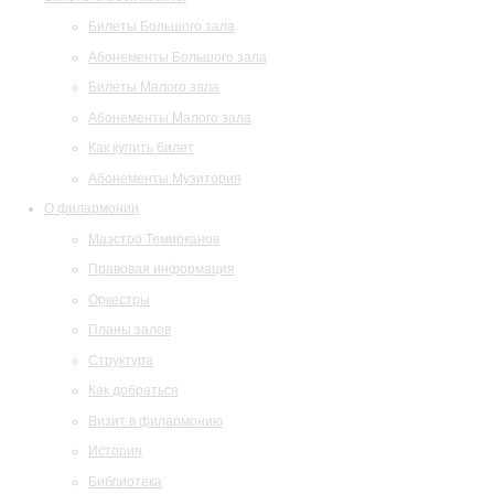
Билеты Большого зала
Абонементы Большого зала
Билеты Малого зала
Абонементы Малого зала
Как купить билет
Абонементы Музитория
О филармонии
Маэстро Темирканов
Правовая информация
Оркестры
Планы залов
Структура
Как добраться
Визит в филармонию
История
Библиотека