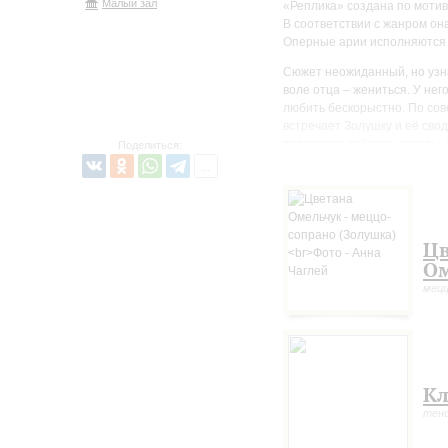
Малый зал
«Реплика» создана по мотива
В соответствии с жанром он
Оперные арии исполняются в
Сюжет неожиданный, но узн
воле отца – жениться. У него
любить бескорыстно. По сов
встречает Золушку и её сво
проявляет доброту. стрелы
Поделиться:
В этом маскараде ему доста
каждый находит свою судьбу
чувства, прекрасная музык
Цв
Ом
мецц
Кл
тено