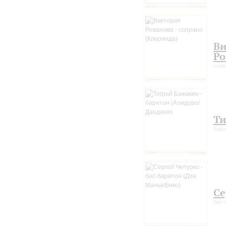
Ви
Ро
сопр
Ти
бари
Се
бас-