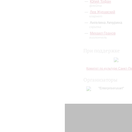
Юлий Тофан
флейта
Лев Журавский
кларнет
Ангелина Акчурина
скрипка
Михаил Гранов
виолончель
При поддержке
Комитет по культуре Санкт-П
Организаторы
"Enterpriserusart"