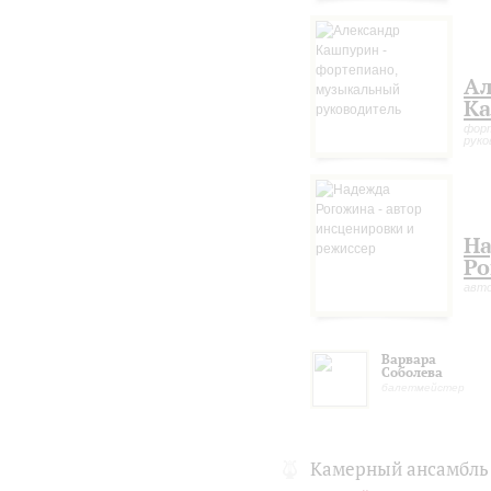
Ал
К
форт
руко
Н
Ро
авто
Варвара
Соболева
балетмейстер
Камерный ансамбль