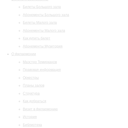
Билеты Большого зала
Абонементы Большого зала
Билеты Малого зала
Абонементы Малого зала
Как купить билет
Абонементы Музитория
О филармонии
Маэстро Темирканов
Правовая информация
Оркестры
Планы залов
Структура
Как добраться
Визит в филармонию
История
Библиотека