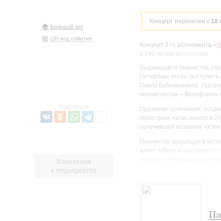
Концерт перенесен с
18 
Большой зал
QR-код события
Концерт 3-го абонемента «
П
К 140-летию коллектива
Выдающаяся пианистка, «гр
Петербург чтобы выступить
Павла Бубельникова. Програ
человечества – Вольфганга
Поделиться:
Прозвучат сочинения, созд
оркестром, написанного в 2
получившей название «Юпит
Пианистка, входящая в чис
живет в Вене и выступает с
оркестры Гевандхауса и Кон
Изменения
и Нью-Йоркский филармонич
в мероприятии
премиями: Diapason d’Or, Ca
такими выдающимися личнос
несколько стихотворений.
Па