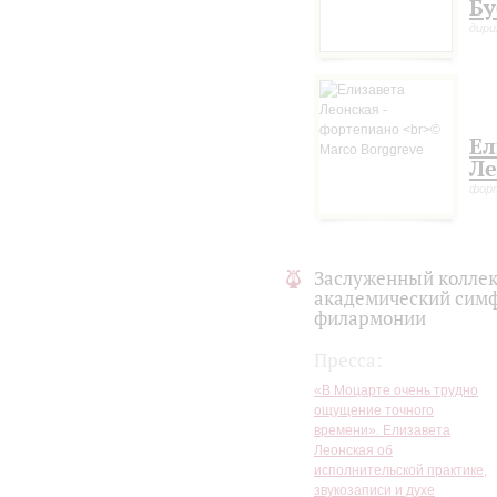
Бу
дир
Ел
Ле
форт
Заслуженный коллек
академический симф
филармонии
Пресса:
«В Моцарте очень трудно
ощущение точного
времени». Елизавета
Леонская об
исполнительской практике,
звукозаписи и духе