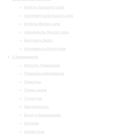
Билеты Большого зала
Абонементы Большого зала
Билеты Малого зала
Абонементы Малого зала
Как купить билет
Абонементы Музитория
О филармонии
Маэстро Темирканов
Правовая информация
Оркестры
Планы залов
Структура
Как добраться
Визит в филармонию
История
Библиотека