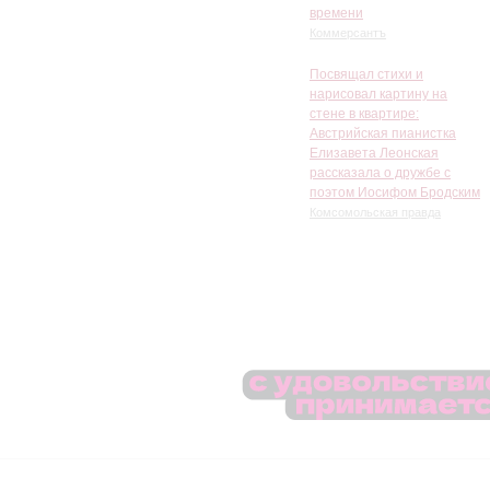
времени
Коммерсантъ
Посвящал стихи и
нарисовал картину на
стене в квартире:
Австрийская пианистка
Елизавета Леонская
рассказала о дружбе с
поэтом Иосифом Бродским
Комсомольская правда