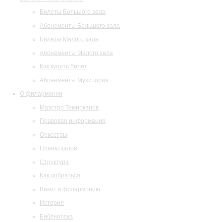
Билеты Большого зала
Абонементы Большого зала
Билеты Малого зала
Абонементы Малого зала
Как купить билет
Абонементы Музитория
О филармонии
Маэстро Темирканов
Правовая информация
Оркестры
Планы залов
Структура
Как добраться
Визит в филармонию
История
Библиотека