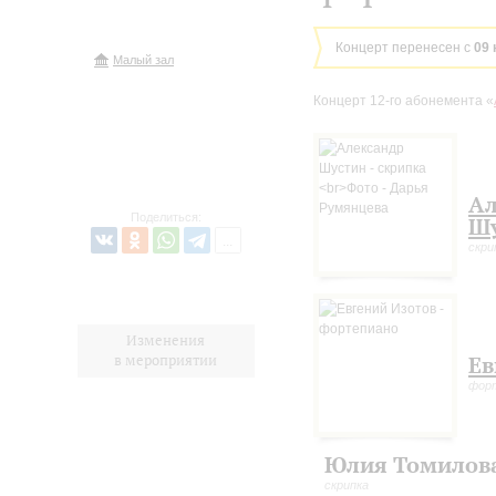
Концерт перенесен с
09 
Малый зал
Концерт 12-го абонемента «
Ал
Поделиться:
Ш
скри
Изменения
в мероприятии
Ев
фор
Юлия Томилов
скрипка