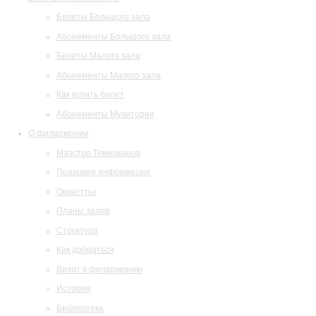
Билеты Большого зала
Абонементы Большого зала
Билеты Малого зала
Абонементы Малого зала
Как купить билет
Абонементы Музитория
О филармонии
Маэстро Темирканов
Правовая информация
Оркестры
Планы залов
Структура
Как добраться
Визит в филармонию
История
Библиотека