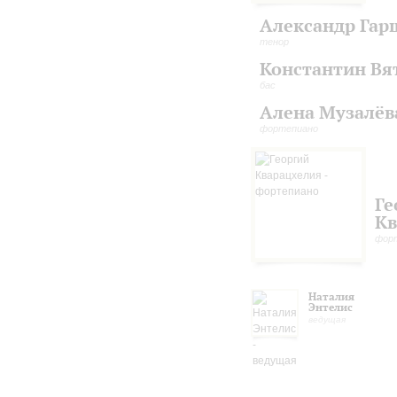
Александр Гар
тенор
Константин Вя
бас
Алена Музалёв
фортепиано
Ге
Кв
фор
Наталия
Энтелис
ведущая