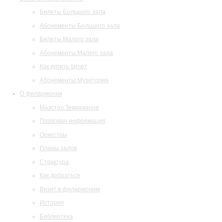
Билеты Большого зала
Абонементы Большого зала
Билеты Малого зала
Абонементы Малого зала
Как купить билет
Абонементы Музитория
О филармонии
Маэстро Темирканов
Правовая информация
Оркестры
Планы залов
Структура
Как добраться
Визит в филармонию
История
Библиотека