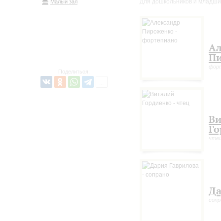
Для дошкольников и младши
Малый зал
Ал
П
фор
Поделиться:
Ви
Го
чте
Да
сопр